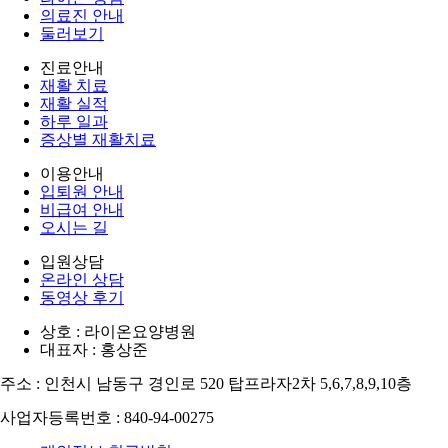
의료진 안내
둘러보기
진료안내
재활 치료
재활 실적
하루 일과
증상별 재활치료
이용안내
입퇴원 안내
비급여 안내
오시는 길
입원상담
온라인 상담
동영상 후기
상호 : 라이온요양병원
대표자 : 홍상준
주소 : 인천시 남동구 경인로 520 탑프라자2차 5,6,7,8,9,10층
사업자등록번호 : 840-94-00275