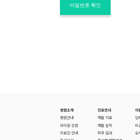
비밀번호 확인
병원소개
진료안내
이
병원안내
재활 치료
입
라이온 강점
재활 실적
비
의료진 안내
하루 일과
오