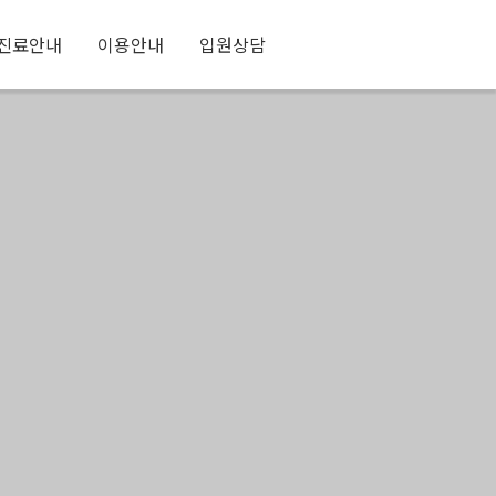
진료안내
이용안내
입원상담
내
재활 치료
온라인 상담
입퇴원 안내
 강점
재활 실적
동영상 후기
비급여 안내
 안내
하루 일과
오시는 길
기
증상별 재활치료