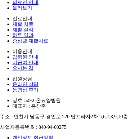
의료진 안내
둘러보기
진료안내
재활 치료
재활 실적
하루 일과
증상별 재활치료
이용안내
입퇴원 안내
비급여 안내
오시는 길
입원상담
온라인 상담
동영상 후기
상호 : 라이온요양병원
대표자 : 홍상준
주소 : 인천시 남동구 경인로 520 탑프라자2차 5,6,7,8,9,10층
사업자등록번호 : 840-94-00275
개인정보 취급방침