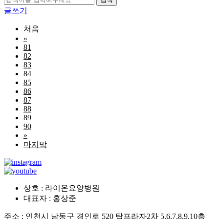
글쓰기
처음
«
81
82
83
84
85
86
87
88
89
90
»
마지막
상호 : 라이온요양병원
대표자 : 홍상준
주소 : 인천시 남동구 경인로 520 탑프라자2차 5,6,7,8,9,10층